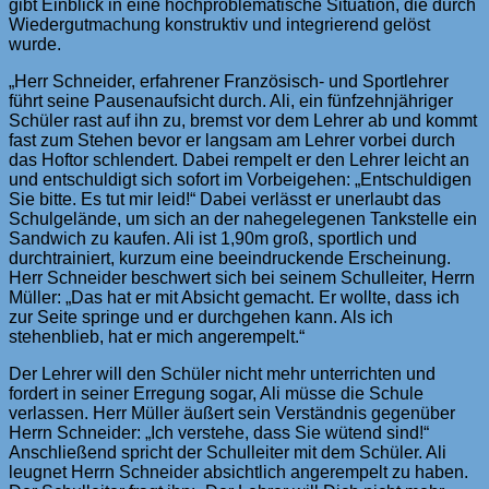
gibt Einblick in eine hochproblematische Situation, die durch
Wiedergutmachung konstruktiv und integrierend gelöst
wurde.
„Herr Schneider, erfahrener Französisch- und Sportlehrer
führt seine Pausenaufsicht durch. Ali, ein fünfzehnjähriger
Schüler rast auf ihn zu, bremst vor dem Lehrer ab und kommt
fast zum Stehen bevor er langsam am Lehrer vorbei durch
das Hoftor schlendert. Dabei rempelt er den Lehrer leicht an
und entschuldigt sich sofort im Vorbeigehen: „Entschuldigen
Sie bitte. Es tut mir leid!“ Dabei verlässt er unerlaubt das
Schulgelände, um sich an der nahegelegenen Tankstelle ein
Sandwich zu kaufen. Ali ist 1,90m groß, sportlich und
durchtrainiert, kurzum eine beeindruckende Erscheinung.
Herr Schneider beschwert sich bei seinem Schulleiter, Herrn
Müller: „Das hat er mit Absicht gemacht. Er wollte, dass ich
zur Seite springe und er durchgehen kann. Als ich
stehenblieb, hat er mich angerempelt.“
Der Lehrer will den Schüler nicht mehr unterrichten und
fordert in seiner Erregung sogar, Ali müsse die Schule
verlassen. Herr Müller äußert sein Verständnis gegenüber
Herrn Schneider: „Ich verstehe, dass Sie wütend sind!“
Anschließend spricht der Schulleiter mit dem Schüler. Ali
leugnet Herrn Schneider absichtlich angerempelt zu haben.