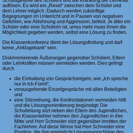
Schuldgefühle des Schülers und die Kränkung der Lehrkraft
auflösen. Es wird ein „Reset“ zwischen dem Schüler und
dem Lehrer möglich. Dadurch werden zukünftige
Begegnungen im Unterricht und in Pausen von negativen
Gefühlen, wie Ablehnung und Aggression, befreit. Je älter ein
Schüler oder eine Schülerin ist, umso mehr muss ihnen die
Möglichkeit gegeben werden, selbst eine Lösung zu finden.
Die Klassenkonferenz dient der Lösungsfindung und darf
keine „Anklagebank“ sein.
Diskriminierende Äußerungen gegenüber Schülern, Eltern
oder Lehrkräften müssen vermieden werden. Dies gelingt
durch
die Einhaltung von Gesprächsregeln, wie „Ich spreche
nur in Ich-Form!“,
vorausgehende Einzelgespräche mit allen Beteiligten
und
eine Sitzordnung, die Konfrontationen vermeiden hilft
und die Lösungsorientierung begünstigt: Die
Schulleitung sitzt neben den Eltern des Jugendlichen,
die Klassenlehrer nehmen den Jugendlichen in ihre
Mitte und Herr Schneider sitzt gegenüber inmitten der
Fachlehrer. Auf diese Weise hat Herr Schneider eine
Position, die ihm ermöglicht Lösungsvorschläge des