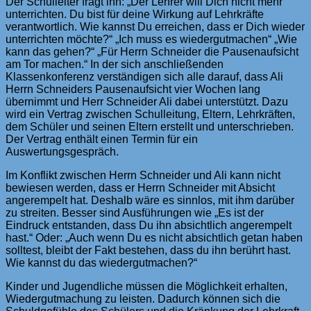
Der Schulleiter fragt ihn: „Der Lehrer will Dich nicht mehr
unterrichten. Du bist für deine Wirkung auf Lehrkräfte
verantwortlich. Wie kannst Du erreichen, dass er Dich wieder
unterrichten möchte?“ „Ich muss es wiedergutmachen“ „Wie
kann das gehen?“ „Für Herrn Schneider die Pausenaufsicht
am Tor machen.“ In der sich anschließenden
Klassenkonferenz verständigen sich alle darauf, dass Ali
Herrn Schneiders Pausenaufsicht vier Wochen lang
übernimmt und Herr Schneider Ali dabei unterstützt. Dazu
wird ein Vertrag zwischen Schulleitung, Eltern, Lehrkräften,
dem Schüler und seinen Eltern erstellt und unterschrieben.
Der Vertrag enthält einen Termin für ein
Auswertungsgespräch.
Im Konflikt zwischen Herrn Schneider und Ali kann nicht
bewiesen werden, dass er Herrn Schneider mit Absicht
angerempelt hat. Deshalb wäre es sinnlos, mit ihm darüber
zu streiten. Besser sind Ausführungen wie „Es ist der
Eindruck entstanden, dass Du ihn absichtlich angerempelt
hast.“ Oder: „Auch wenn Du es nicht absichtlich getan haben
solltest, bleibt der Fakt bestehen, dass du ihn berührt hast.
Wie kannst du das wiedergutmachen?“
Kinder und Jugendliche müssen die Möglichkeit erhalten,
Wiedergutmachung zu leisten. Dadurch können sich die