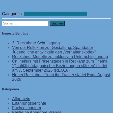
Categories:
Fachcolloquium
Verwandte Ansätze
Suchen
nach:
Neueste Beiträge
3. Reckahner Schultagung
Von der Reflexion zur Gestaltung: Spandauer
Jugendliche entwickeln den „Verhaltenskodex“
Reckahner Modelle zur inklusiven Unterrichtsplanung
Onlinekurs mit Präsenztagen in Reckahn zum Thema
“Qualität pädagogischer Beziehungen stärken” startet
am 7. September 2026 (REO10)
Neuer Reckahner Train the Trainer startet Ende August
2026
Kategorien
Allgemein
Erfahrungsberichte
Fachcolloquium
Festreihe Annedore Prengel