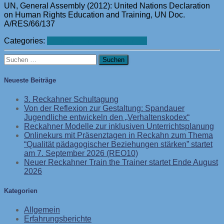
UN, General Assembly (2012): United Nations Declaration
on Human Rights Education and Training, UN Doc.
A/RES/66/137
Categories:
Festreihe Annedore Prengel
Suchen
nach:
Neueste Beiträge
3. Reckahner Schultagung
Von der Reflexion zur Gestaltung: Spandauer
Jugendliche entwickeln den „Verhaltenskodex“
Reckahner Modelle zur inklusiven Unterrichtsplanung
Onlinekurs mit Präsenztagen in Reckahn zum Thema
“Qualität pädagogischer Beziehungen stärken” startet
am 7. September 2026 (REO10)
Neuer Reckahner Train the Trainer startet Ende August
2026
Kategorien
Allgemein
Erfahrungsberichte