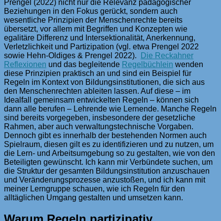
Prengel (2022) nicht nur die Relevanz pädagogischer
Beziehungen in den Fokus gerückt, sondern auch
wesentliche Prinzipien der Menschenrechte bereits
übersetzt, vor allem mit Begriffen und Konzepten wie
egalitäre Differenz und Intersektionalität, Anerkennung,
Verletzlichkeit und Partizipation (vgl. etwa Prengel 2022
sowie Hehn-Oldiges & Prengel 2022).
Die Reckahner
Reflexionen
und das begleitende
Regelbüchlein
wenden
diese Prinzipien praktisch an und sind ein Beispiel für
Regeln im Kontext von Bildungsinstitutionen, die sich aus
den Menschenrechten ableiten lassen. Auf diese – im
Idealfall gemeinsam entwickelten Regeln – können sich
dann alle berufen – Lehrende wie Lernende. Manche Regeln
sind bereits vorgegeben, insbesondere der gesetzliche
Rahmen, aber auch verwaltungstechnische Vorgaben.
Dennoch gibt es innerhalb der bestehenden Normen auch
Spielraum, diesen gilt es zu identifizieren und zu nutzen, um
die Lern- und Arbeitsumgebung so zu gestalten, wie von den
Beteiligten gewünscht. Ich kann mir Verbündete suchen, um
die Struktur der gesamten Bildungsinstitution anzuschauen
und Veränderungsprozesse anzustoßen, und ich kann mit
meiner Lerngruppe schauen, wie ich Regeln für den
alltäglichen Umgang gestalten und umsetzen kann.
Warum Regeln partizipativ