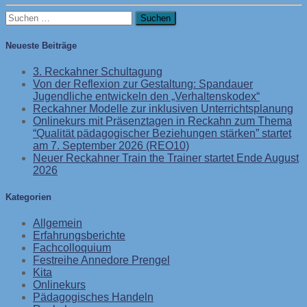
Suchen
nach:
Neueste Beiträge
3. Reckahner Schultagung
Von der Reflexion zur Gestaltung: Spandauer
Jugendliche entwickeln den „Verhaltenskodex“
Reckahner Modelle zur inklusiven Unterrichtsplanung
Onlinekurs mit Präsenztagen in Reckahn zum Thema
“Qualität pädagogischer Beziehungen stärken” startet
am 7. September 2026 (REO10)
Neuer Reckahner Train the Trainer startet Ende August
2026
Kategorien
Allgemein
Erfahrungsberichte
Fachcolloquium
Festreihe Annedore Prengel
Kita
Onlinekurs
Pädagogisches Handeln