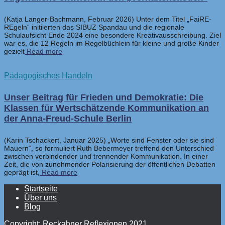
(Katja Langer-Bachmann, Februar 2026) Unter dem Titel „FaiRE-
REgeln“ initiierten das SIBUZ Spandau und die regionale
Schulaufsicht Ende 2024 eine besondere Kreativausschreibung. Ziel
war es, die 12 Regeln im Regelbüchlein für kleine und große Kinder
gezielt
Read more
Pädagogisches Handeln
Unser Beitrag für Frieden und Demokratie: Die
Klassen für Wertschätzende Kommunikation an
der Anna-Freud-Schule Berlin
(Karin Tschackert, Januar 2025) „Worte sind Fenster oder sie sind
Mauern“, so formuliert Ruth Bebermeyer treffend den Unterschied
zwischen verbindender und trennender Kommunikation. In einer
Zeit, die von zunehmender Polarisierung der öffentlichen Debatten
geprägt ist,
Read more
Startseite
Über uns
Blog
Copyright: Reckahner Reflexionen 2021