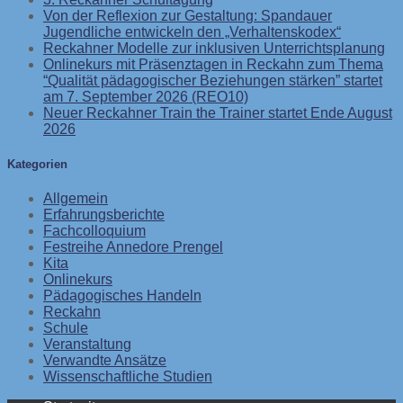
Von der Reflexion zur Gestaltung: Spandauer
Jugendliche entwickeln den „Verhaltenskodex“
Reckahner Modelle zur inklusiven Unterrichtsplanung
Onlinekurs mit Präsenztagen in Reckahn zum Thema
“Qualität pädagogischer Beziehungen stärken” startet
am 7. September 2026 (REO10)
Neuer Reckahner Train the Trainer startet Ende August
2026
Kategorien
Allgemein
Erfahrungsberichte
Fachcolloquium
Festreihe Annedore Prengel
Kita
Onlinekurs
Pädagogisches Handeln
Reckahn
Schule
Veranstaltung
Verwandte Ansätze
Wissenschaftliche Studien