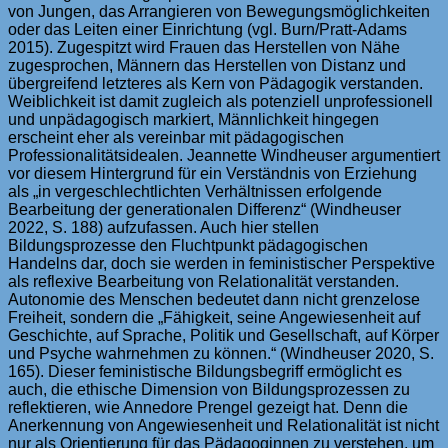
von Jungen, das Arrangieren von Bewegungsmöglichkeiten
oder das Leiten einer Einrichtung (vgl. Burn/Pratt-Adams
2015). Zugespitzt wird Frauen das Herstellen von Nähe
zugesprochen, Männern das Herstellen von Distanz und
übergreifend letzteres als Kern von Pädagogik verstanden.
Weiblichkeit ist damit zugleich als potenziell unprofessionell
und unpädagogisch markiert, Männlichkeit hingegen
erscheint eher als vereinbar mit pädagogischen
Professionalitätsidealen. Jeannette Windheuser argumentiert
vor diesem Hintergrund für ein Verständnis von Erziehung
als „in vergeschlechtlichten Verhältnissen erfolgende
Bearbeitung der generationalen Differenz“ (Windheuser
2022, S. 188) aufzufassen. Auch hier stellen
Bildungsprozesse den Fluchtpunkt pädagogischen
Handelns dar, doch sie werden in feministischer Perspektive
als reflexive Bearbeitung von Relationalität verstanden.
Autonomie des Menschen bedeutet dann nicht grenzelose
Freiheit, sondern die „Fähigkeit, seine Angewiesenheit auf
Geschichte, auf Sprache, Politik und Gesellschaft, auf Körper
und Psyche wahrnehmen zu können.“ (Windheuser 2020, S.
165). Dieser feministische Bildungsbegriff ermöglicht es
auch, die ethische Dimension von Bildungsprozessen zu
reflektieren, wie Annedore Prengel gezeigt hat. Denn die
Anerkennung von Angewiesenheit und Relationalität ist nicht
nur als Orientierung für das Pädagoginnen zu verstehen, um