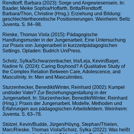
Rendtorff, Barbara (2023): Sorge und Angewiesensein. In:
Baader, Meike Sophia/Hoffarth, Britta/Rendtorff,
Barbara/Thon, Christine (Hrsg.): Erziehung und Bildung:
geschlechtertheoretische Positionierungen. Weinheim: Beltz
Juventa. S. 84–98.
Rieske, Thomas Viola (2015): Pädagogische
Handlungsmuster in der Jungenarbeit. Eine Untersuchung
zur Praxis von Jungenarbeit in kurzzeitpädagogischen
Settings. Opladen: Budrich UniPress.
Scholz, Sylka/Schwarzenbacher, Iris/Leja, Kevin/Başer,
Nadine N. (2024): Caring Boyhood? A Qualitative Study of
the Complex Relation Between Care, Adolescence, and
Masculinity. In: Men and Masculinities.
Sturzenhecker, Benedikt/Winter, Reinhard (2002): Kumpel
und/oder Vater? Zur Beziehungsgestaltung in der
Jungenarbeit. In: Sturzenhecker, Benedikt/Winter, Reinhard
(Hrsg.): Praxis der Jungenarbeit. Modelle, Methoden und
Erfahrungen aus pädagogischen Arbeitsfeldern. Weinheim:
Juventa. S. 63–78.
Stützel, Kevin/Budde, Jürgen/Höyng, Stephan/Thielen,
Marc/Rieske, Thomas Viola/Scholz, Sylka (2022): Was heißt