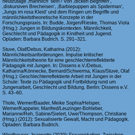
heutzutage ‚männlich‘ sein? Von ‚dicken Begriffen‘,
‚diskursiven Brecheisen‘, ‚Barbiepuppen als Spiderman‘,
‚Jungs im rosa Kleid‘ und dem Ringen um Begriffe und
männlichkeitstheoretische Konzepte in der
Forschungspraxis. In: Budde, Jürgen/Rieske, Thomas Viola
(Hrsg.): Jungen in Bildungskontexten. Männlichkeit,
Geschlecht und Pädagogik in Kindheit und Jugend.
Opladen: Barbara Budrich. S. 291–321.
Stuve, Olaf/Debus, Katharina (2012):
Männlichkeitsanforderungen. Impulse kritischer
Männlichkeitstheorie für eine geschlechterreflektierte
Pädagogik mit Jungen. In: Dissens e.V./Debus,
Katharina/Könnecke, Bernard/Schwerma, Klaus/Stuve, Olaf
(Hrsg.): Geschlechterreflektierte Arbeit mit Jungen in der
Schule: Texte zu Pädagogik und Fortbildung rund um
Jungenarbeit, Geschlecht und Bildung. Berlin: Dissens e.V.
S. 43–60.
Thole, Werner/Baader, Meike Sophia/Helsper,
Werner/Kappeler, Manfred/Leuzinger-Bohleber,
Marianne/Reh, Sabine/Sielert, Uwe/Thompson, Christiane
(Hrsg.) (2012): Sexualisierte Gewalt, Macht und Pädagogik.
Opladen: Barbara Budrich.
Windheuser, Jeannette (2020): Frauenstudien. Zwischen