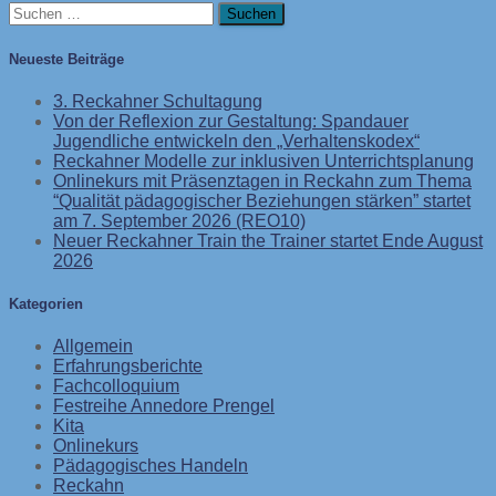
Suchen
nach:
Neueste Beiträge
3. Reckahner Schultagung
Von der Reflexion zur Gestaltung: Spandauer
Jugendliche entwickeln den „Verhaltenskodex“
Reckahner Modelle zur inklusiven Unterrichtsplanung
Onlinekurs mit Präsenztagen in Reckahn zum Thema
“Qualität pädagogischer Beziehungen stärken” startet
am 7. September 2026 (REO10)
Neuer Reckahner Train the Trainer startet Ende August
2026
Kategorien
Allgemein
Erfahrungsberichte
Fachcolloquium
Festreihe Annedore Prengel
Kita
Onlinekurs
Pädagogisches Handeln
Reckahn