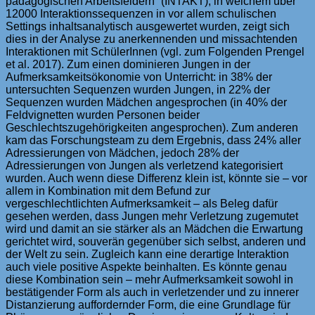
pädagogischen Arbeitsfeldern“ (INTAKT), in welchem über
12000 Interaktionssequenzen in vor allem schulischen
Settings inhaltsanalytisch ausgewertet wurden, zeigt sich
dies in der Analyse zu anerkennenden und missachtenden
Interaktionen mit SchülerInnen (vgl. zum Folgenden Prengel
et al. 2017). Zum einen dominieren Jungen in der
Aufmerksamkeitsökonomie von Unterricht: in 38% der
untersuchten Sequenzen wurden Jungen, in 22% der
Sequenzen wurden Mädchen angesprochen (in 40% der
Feldvignetten wurden Personen beider
Geschlechtszugehörigkeiten angesprochen). Zum anderen
kam das Forschungsteam zu dem Ergebnis, dass 24% aller
Adressierungen von Mädchen, jedoch 28% der
Adressierungen von Jungen als verletzend kategorisiert
wurden. Auch wenn diese Differenz klein ist, könnte sie – vor
allem in Kombination mit dem Befund zur
vergeschlechtlichten Aufmerksamkeit – als Beleg dafür
gesehen werden, dass Jungen mehr Verletzung zugemutet
wird und damit an sie stärker als an Mädchen die Erwartung
gerichtet wird, souverän gegenüber sich selbst, anderen und
der Welt zu sein. Zugleich kann eine derartige Interaktion
auch viele positive Aspekte beinhalten. Es könnte genau
diese Kombination sein – mehr Aufmerksamkeit sowohl in
bestätigender Form als auch in verletzender und zu innerer
Distanzierung auffordernder Form, die eine Grundlage für